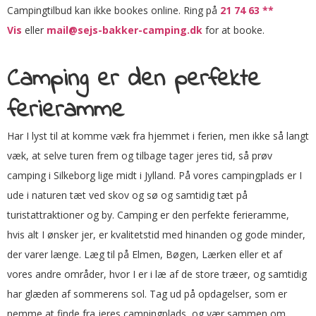
Campingtilbud kan ikke bookes online. Ring på
21 74 63 **
Vis
eller
mail@sejs-bakker-camping.dk
for at booke.
Camping er den perfekte
ferieramme
Har I lyst til at komme væk fra hjemmet i ferien, men ikke så langt
væk, at selve turen frem og tilbage tager jeres tid, så prøv
camping i Silkeborg lige midt i Jylland. På vores campingplads er I
ude i naturen tæt ved skov og sø og samtidig tæt på
turistattraktioner og by. Camping er den perfekte ferieramme,
hvis alt I ønsker jer, er kvalitetstid med hinanden og gode minder,
der varer længe. Læg til på Elmen, Bøgen, Lærken eller et af
vores andre områder, hvor I er i læ af de store træer, og samtidig
har glæden af sommerens sol. Tag ud på opdagelser, som er
nemme at finde fra jeres campingplads, og vær sammen om